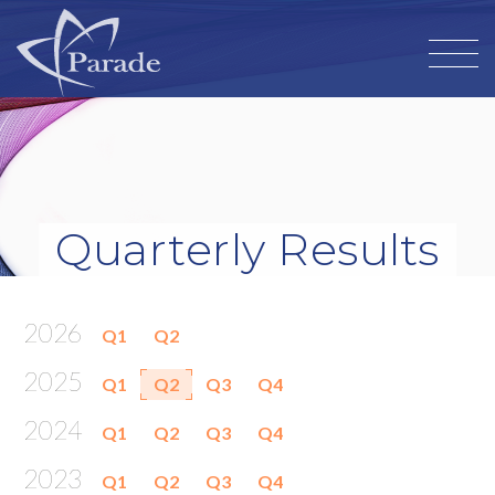
Quarterly Results
2026
Q1
Q2
2025
Q1
Q2
Q3
Q4
2024
Q1
Q2
Q3
Q4
2023
Q1
Q2
Q3
Q4