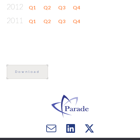
2012
Q1
Q2
Q3
Q4
2011
Q1
Q2
Q3
Q4
Download
Email
Visit
Visit
us
us
us