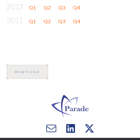
2012
Q1
Q2
Q3
Q4
2011
Q1
Q2
Q3
Q4
Download
Email
Visit
Visit
us
us
us